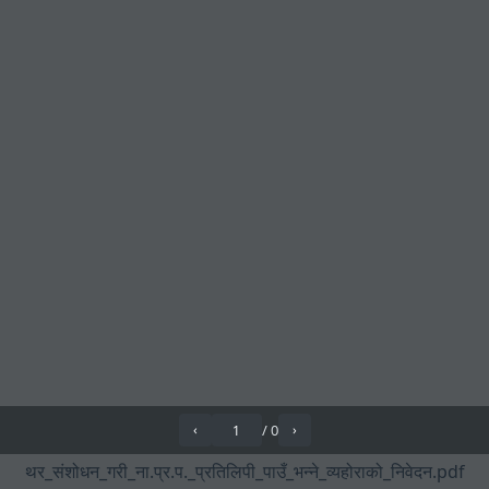
/
0
‹
›
थर_संशोधन_गरी_ना.प्र.प._प्रतिलिपी_पाउँ_भन्ने_व्यहोराको_निवेदन.pdf