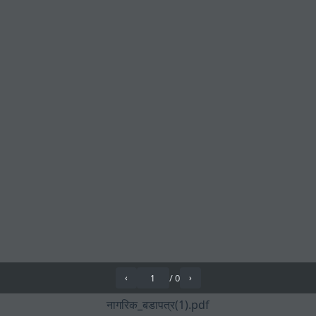
/
0
‹
›
नागरिक_बडापत्र(1).pdf