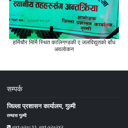
हर्मिचौर मिर्मि स्थित कालिगण्डकी ए जलविद्युतकाे बाँध
अवलाेकन
सम्पर्क
जिल्ला प्रशासन कार्यालय, गुल्मी
तम्घास गुल्मी
०७९-५२०८३३, ०७९-५२०२४२