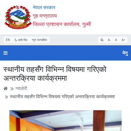
Accessibility
मुख्य
मुख्य
वेबसाइट
नेपाल सरकार
Mode
सामाग्री
नेभिगेसन
खोजमा
गृह मन्त्रालय
सुरु
पढ्नुहाेस्
पढ्नुहाेस्
जानुहोस्
जिल्ला प्रशासन कार्यालय, गुल्मी
गर्नुहोस्
EN
डार्क मोड
न्यून व्यान्डविथ
A-
A
A+
मेनु
स्थानीय तहसँग विभिन्न विषयमा गरिएको
अन्तरक्रिया कार्यक्रममा
ग्यालेरी
स्थानीय तहसँग विभिन्न विषयमा गरिएको अन्तरक्रिया कार्यक्रममा