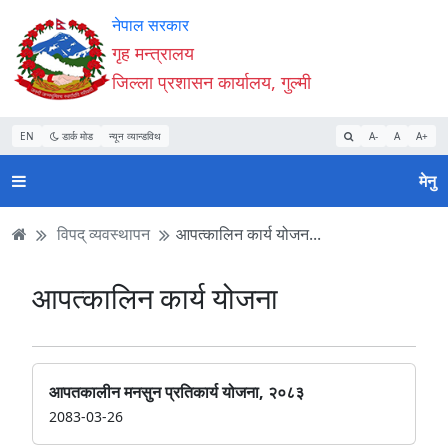
Accessibility
मुख्य
मुख्य
वेबसाइट
नेपाल सरकार
Mode
सामाग्री
नेभिगेसन
खोजमा
गृह मन्त्रालय
सुरु
पढ्नुहाेस्
पढ्नुहाेस्
जानुहोस्
जिल्ला प्रशासन कार्यालय, गुल्मी
गर्नुहोस्
EN
डार्क मोड
न्यून व्यान्डविथ
A-
A
A+
मेनु
विपद् व्यवस्थापन
आपत्कालिन कार्य योजन...
आपत्कालिन कार्य योजना
आपतकालीन मनसुन प्रतिकार्य योजना, २०८३
2083-03-26