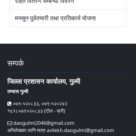
राहत वितरण सम्बन्धी विवरण
मनसुन पुर्वतयारी तथा प्रतिकार्य योजना
सम्पर्क
जिल्ला प्रशासन कार्यालय, गुल्मी
तम्घास गुल्मी
०७९-५२०८३३, ०७९-५२०२४२
१६१८०७९५२०८३३ (टोल - फ्री)
daogulmi2046@gmail.com
अभिलेखका लागि मात्र avilekh.daogulmi@gmail.com