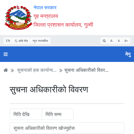
Accessibility
मुख्य
मुख्य
वेबसाइट
नेपाल सरकार
Mode
सामाग्री
नेभिगेसन
खोजमा
गृह मन्त्रालय
सुरु
पढ्नुहाेस्
पढ्नुहाेस्
जानुहोस्
जिल्ला प्रशासन कार्यालय, गुल्मी
गर्नुहोस्
EN
डार्क मोड
न्यून व्यान्डविथ
A-
A
A+
मेनु
सुचनाको हक कार्यान्व...
सुचना अधिकारीको विवर...
सुचना अधिकारीको विवरण