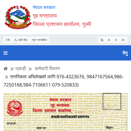
Accessibility
मुख्य
मुख्य
वेबसाइट
नेपाल सरकार
Mode
सामाग्री
नेभिगेसन
खोजमा
गृह मन्त्रालय
सुरु
पढ्नुहाेस्
पढ्नुहाेस्
जानुहोस्
जिल्ला प्रशासन कार्यालय, गुल्मी
गर्नुहोस्
EN
डार्क मोड
न्यून व्यान्डविथ
A-
A
A+
मेनु
पछाडी
कर्मचारी विवरण
नागरिकता अभिलेखको लागि 976-4323676, 9847167564,986-
7250168,984-7106611 079-520833)