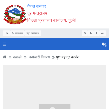
Accessibility
मुख्य
मुख्य
वेबसाइट
नेपाल सरकार
Mode
सामाग्री
नेभिगेसन
खोजमा
गृह मन्त्रालय
सुरु
पढ्नुहाेस्
पढ्नुहाेस्
जानुहोस्
जिल्ला प्रशासन कार्यालय, गुल्मी
गर्नुहोस्
EN
डार्क मोड
न्यून व्यान्डविथ
A-
A
A+
मेनु
पछाडी
कर्मचारी विवरण
पुर्ण बहादुर बस्नेत