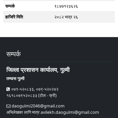
सम्पर्क
९८४७१२३६२६
हाजिरि मिति
२०८२ भाद्र २६
सम्पर्क
जिल्ला प्रशासन कार्यालय, गुल्मी
तम्घास गुल्मी
०७९-५२०८३३, ०७९-५२०२४२
१६१८०७९५२०८३३ (टोल - फ्री)
daogulmi2046@gmail.com
अभिलेखका लागि मात्र avilekh.daogulmi@gmail.com