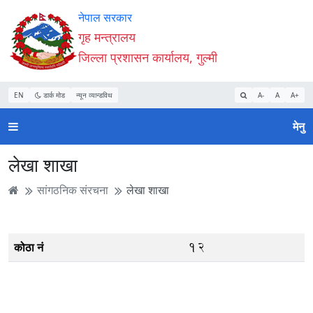
Accessibility
मुख्य
मुख्य
वेबसाइट
नेपाल सरकार
Mode
सामाग्री
नेभिगेसन
खोजमा
गृह मन्त्रालय
सुरु
पढ्नुहाेस्
पढ्नुहाेस्
जानुहोस्
जिल्ला प्रशासन कार्यालय, गुल्मी
गर्नुहोस्
EN
डार्क मोड
न्यून व्यान्डविथ
A-
A
A+
मेनु
लेखा शाखा
सांगठनिक संरचना
लेखा शाखा
12
कोठा नं