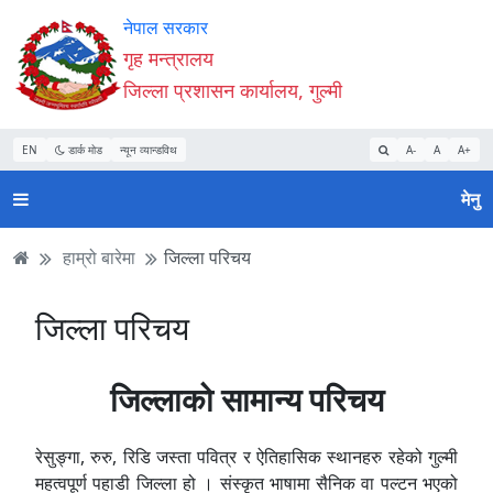
Accessibility
मुख्य
मुख्य
वेबसाइट
नेपाल सरकार
Mode
सामाग्री
नेभिगेसन
खोजमा
गृह मन्त्रालय
सुरु
पढ्नुहाेस्
पढ्नुहाेस्
जानुहोस्
जिल्ला प्रशासन कार्यालय, गुल्मी
गर्नुहोस्
EN
डार्क मोड
न्यून व्यान्डविथ
A-
A
A+
मेनु
हाम्रो बारेमा
जिल्ला परिचय
जिल्ला परिचय
जिल्लाको सामान्य परिचय
रेसुङ्गा, रुरु, रिडि जस्ता पवित्र र ऐतिहासिक स्थानहरु रहेको गुल्मी
महत्वपूर्ण पहाडी जिल्ला हो । संस्कृत भाषामा सैनिक वा पल्टन भएको