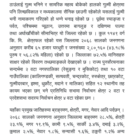
ठाउंलाई गुल्म भनिने र सामरिक महत्व बोकेको हालको गुल्मी क्षेत्रमा
पनि लिच्छविकाल र मध्यकालमा सैनिक छाउनी रहेकोले यसलाई गुल्मी
भनी नामाकरण गरिएको हो भन्ने भनाइ रहेको छ । पूर्वमा स्याङ्जा र
पर्वत, पश्चिममा प्यूठान, उत्तरमा बागलुङ र दक्षिणमा पाल्पा
तथा अर्घाखाँचीको सीमाभित्र यो जिल्ला रहेको छ । कुल ११४९ वर्ग
कि. मि. क्षेत्रफल रहेको यस जिल्लामा २०६८ सालको जनगणना
अनुसार करीब ६५ हजार घरधुरी र जनसंख्या २¸८०¸१६० (४३.१८%
पुरुष र ५६.८२% महिला) रहेको छ । जिल्लाका ७२.५% मानिसहरु
साक्षर रहेको विवरण तथ्छयाङ्कले देखाएको छ । राज्य पुनर्संरचनाका
सन्दर्भमा २ वटा नगरपालिका (रेसुङ्गा र मुसिकोट) तथा १० वटा
गाउँपालिका (कालिगण्डकी¸ सत्यवती¸ चन्द्रकोट¸ रुरुक्षेत्र¸ छत्रकोट¸
गुल्मीदरबार¸ इश्मा¸ धुर्कोट¸ मदाने र मालिका) सहित १२ स्थानीय तह
कायम भएका छन् भने प्रतिनिधि सभामा निर्वाचन क्षेत्र २ वटा र
प्रदेशसभा सदस्य निर्वाचन क्षेत्र ४ वटा रहेका छन ।
यहाँका प्रमुख जातिहरुमा ब्राह्रमण, क्षेत्री, मगर, नेवार आदि पर्दछन् ।
२०६८ सालको जनगणना अनुसार जिल्लामा बाह्रमण २८.५%, क्षेत्री
२३.१%¸ ‍मगर १९.९%¸ कामी ९.५%¸ सार्की ३.४%¸ दमाई ३.२%¸
कुमाल २.५%¸ नेवार १.८%¸ सन्यासी १.६%¸ ठकुरी १.२% अन्य