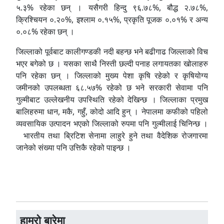
५.३% रहेका छन् । यसैगरी हिन्दु ९६.७८%, बौद्ध २.७८%,
क्रिश्चियन ०.२०%, इश्‍लाम ०.१५%, प्रकृति पूजक ०.०१% र अन्य
०.०८% रहेका छन् ।
जिल्लाको पूर्वबाट कालीगण्डकी नदी बहन्छ भने बढीगाढ जिल्लाको विच
भएर बगेको छ । यसका साथै निस्ती छल्दी पनाह लगायतका खोलाहरु
पनि रहेका छन् । जिल्लाको मुख्य पेशा कृषि रहेको र कृषियोग्य
जमीनको उपलब्धता ६८.५७% रहेको छ भने सरकारी सेवामा पनि
गुल्मीबाट उल्लेखनीय उपस्थिति रहेको देखिन्छ । जिल्लाका प्रमुख
बालिहरुमा धान, मकै, गहुँ, कोदो आदि हुन् । नेपालमा कफीको पहिलो
व्यवसायिक उत्पादन भएको जिल्लाको रुपमा पनि गुल्मीलाई चिनिन्छ ।
भारतीय तथा ब्रिटिश सेनामा लाहुरे हुने तथा वैदेशिक रोजगारमा
जानेको संख्या पनि उत्तिकै रहेको पाइन्छ ।
हाम्रो बारेमा