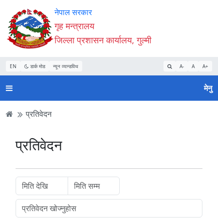
Accessibility
मुख्य
मुख्य
वेबसाइट
नेपाल सरकार
Mode
सामाग्री
नेभिगेसन
खोजमा
गृह मन्त्रालय
सुरु
पढ्नुहाेस्
पढ्नुहाेस्
जानुहोस्
जिल्ला प्रशासन कार्यालय, गुल्मी
गर्नुहोस्
EN
डार्क मोड
न्यून व्यान्डविथ
A-
A
A+
मेनु
प्रतिवेदन
प्रतिवेदन