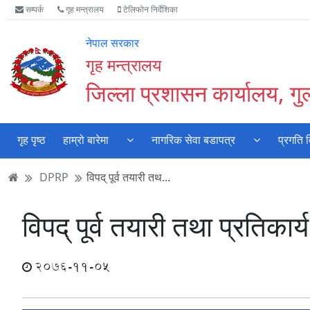
Accessibility
मुख्य
मुख्य
वेबसाइट
सम्पर्क
गृह मन्त्रालय
टेलिफोन निर्देशिका
Mode
सामाग्री
नेभिगेसन
खोजमा
सुरु
पढ्नुहाेस्
पढ्नुहाेस्
जानुहोस्
नेपाल सरकार
गर्नुहोस्
गृह मन्त्रालय
जिल्ला प्रशासन कार्यालय, गुल
गृह पृष्ठ
हाम्रो बारेमा
नागरिक सेवा बडापत्र
प्रगति 
DPRP
विपद् पूर्व तयारी तथ...
विपद् पूर्व तयारी तथा प्रतिक
2076-11-05