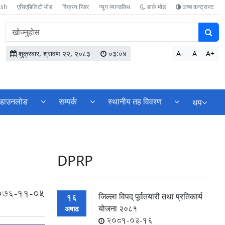
ish
एसिएबिलिटी मोड
स्क्रिन रिडर
न्यून व्यान्डविथ
डार्क मोड
उच्च कन्ट्रास्ट
वेबसाइटमा
सामग्री
खोज्नुहोस
शुक्रबार, श्रावण २२, २०८३
०३:०४
A-
A
A+
डाउनलोड
सम्पर्क
स्थानीय तह विवरण
थप
DPRP
076-11-05
जिल्ला विपद् पूर्वतयारी तथा प्रतिकार्य
16
योजना २०८१
अषाढ
2081-03-16