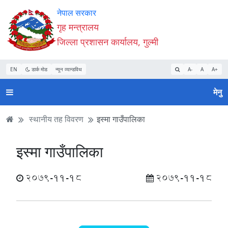
Accessibility
मुख्य
मुख्य
वेबसाइट
नेपाल सरकार
Mode
सामाग्री
नेभिगेसन
खोजमा
गृह मन्त्रालय
सुरु
पढ्नुहाेस्
पढ्नुहाेस्
जानुहोस्
जिल्ला प्रशासन कार्यालय, गुल्मी
गर्नुहोस्
EN
डार्क मोड
न्यून व्यान्डविथ
A-
A
A+
मेनु
स्थानीय तह विवरण
इस्मा गाउँपालिका
इस्मा गाउँपालिका
2079-11-18
2079-11-18