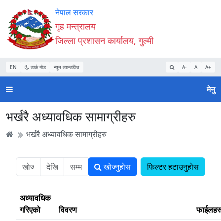
Accessibility
मुख्य
मुख्य
वेबसाइट
नेपाल सरकार
Mode
सामाग्री
नेभिगेसन
खोजमा
गृह मन्त्रालय
सुरु
पढ्नुहाेस्
पढ्नुहाेस्
जानुहोस्
जिल्ला प्रशासन कार्यालय, गुल्मी
गर्नुहोस्
EN
डार्क मोड
न्यून व्यान्डविथ
A-
A
A+
मेनु
भर्खरै अध्यावधिक सामाग्रीहरु
भर्खरै अध्यावधिक सामाग्रीहरु
खोज्नुहोस
फिल्टर हटाउनुहोस
अध्यावधिक
गरिएको
विवरण
फाईलहर