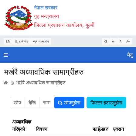
Accessibility
मुख्य
मुख्य
वेबसाइट
नेपाल सरकार
Mode
सामाग्री
नेभिगेसन
खोजमा
गृह मन्त्रालय
सुरु
पढ्नुहाेस्
पढ्नुहाेस्
जानुहोस्
जिल्ला प्रशासन कार्यालय, गुल्मी
गर्नुहोस्
EN
डार्क मोड
न्यून व्यान्डविथ
A-
A
A+
मेनु
भर्खरै अध्यावधिक सामाग्रीहरु
भर्खरै अध्यावधिक सामाग्रीहरु
खोज्नुहोस
फिल्टर हटाउनुहोस
अध्यावधिक
गरिएको
विवरण
फाईलहरु
एक्सन