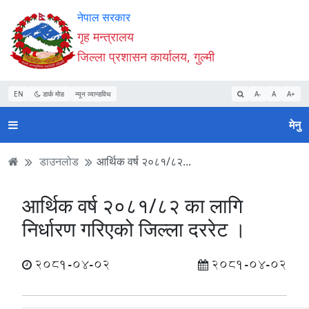
Accessibility
मुख्य
मुख्य
वेबसाइट
नेपाल सरकार
Mode
सामाग्री
नेभिगेसन
खोजमा
गृह मन्त्रालय
सुरु
पढ्नुहाेस्
पढ्नुहाेस्
जानुहोस्
जिल्ला प्रशासन कार्यालय, गुल्मी
गर्नुहोस्
EN
डार्क मोड
न्यून व्यान्डविथ
A-
A
A+
मेनु
डाउनलोड
आर्थिक वर्ष २०८१/८२...
आर्थिक वर्ष २०८१/८२ का लागि
निर्धारण गरिएको जिल्ला दररेट ।
2081-04-02
2081-04-02