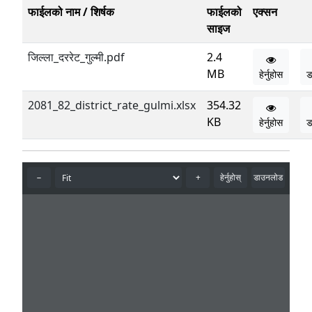
फाईलको नाम / शिर्षक
फाईलको
एक्सन
साइज
जिल्ला_दररेट_गुल्मी.pdf
2.4
MB
हेर्नुहोस
ड
2081_82_district_rate_gulmi.xlsx
354.32
KB
हेर्नुहोस
ड