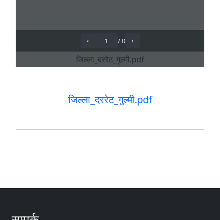
जिल्ला_दररेट_गुल्मी.pdf
सम्पर्क