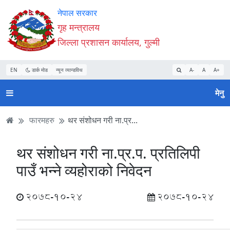
Accessibility
मुख्य
मुख्य
वेबसाइट
नेपाल सरकार
Mode
सामाग्री
नेभिगेसन
खोजमा
गृह मन्त्रालय
सुरु
पढ्नुहाेस्
पढ्नुहाेस्
जानुहोस्
जिल्ला प्रशासन कार्यालय, गुल्मी
गर्नुहोस्
EN
डार्क मोड
न्यून व्यान्डविथ
A-
A
A+
मेनु
फारमहरु
थर संशोधन गरी ना.प्र...
थर संशोधन गरी ना.प्र.प. प्रतिलिपी
पाउँ भन्ने व्यहोराको निवेदन
2078-10-24
2078-10-24