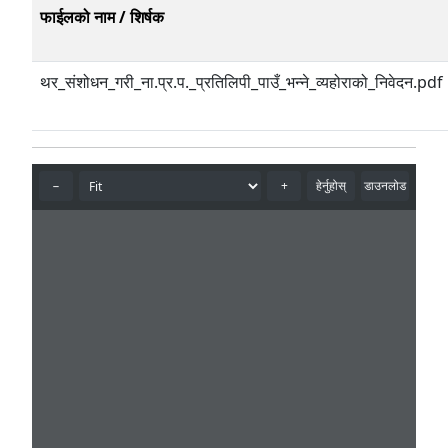
फाईलको नाम / शिर्षक
थर_संशोधन_गरी_ना.प्र.प._प्रतिलिपी_पाउँ_भन्ने_व्यहोराको_निवेदन.pdf