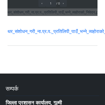
थर_संशोधन_गरी_ना.प्र.प._प्रतिलिपी_पाउँ_भन्ने_व्यहोराक
सम्पर्क
जिल्ला प्रशासन कार्यालय, गुल्मी