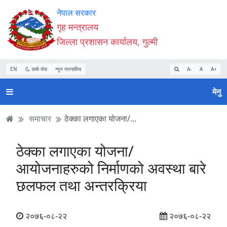
Accessibility
मुख्य
मुख्य
वेबसाइट
नेपाल सरकार
Mode
सामाग्री
नेभिगेसन
खोजमा
गृह मन्त्रालय
सुरु
पढ्नुहाेस्
पढ्नुहाेस्
जानुहोस्
जिल्ला प्रशासन कार्यालय, गुल्मी
गर्नुहोस्
EN
डार्क मोड
न्यून व्यान्डविथ
A-
A
A+
मेनु
समाचार
ठेक्का लगाएका योजना/...
ठेक्का लगाएका योजना/
आयोजनाहरुको निर्माणको अवस्था बारे
छलफल तथा अन्तरक्रिया
२०७६-०८-२२
२०७६-०८-२२