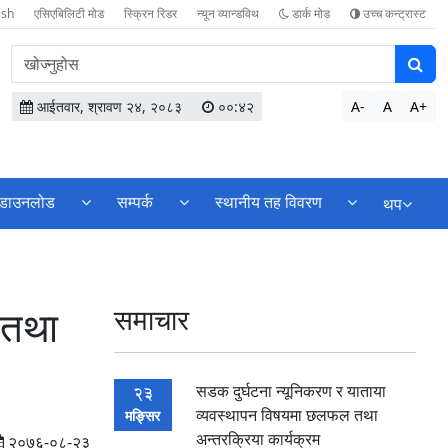
ish
एसिएबिलिटी मोड
स्क्रिन रिडर
न्यून व्यान्डविथ
डार्क मोड
उच्च कन्ट्रास्ट
वेबसाइटमा
सामग्री
खोज्नुहोस
आईतवार, श्रावण २४, २०८३
००:४२
A-
A
A+
डाउनलोड
सम्पर्क
स्थानीय तह विवरण
थप
 तथा
समाचार
सडक दुर्घटना न्यूनिकरण र याताया
23
व्यवस्थापन विषयमा छलफल तथा
मङ्सिर
अन्तरक्रिया कार्यक्रम
२०७६-०८-२३