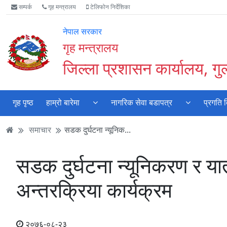
Accessibility
मुख्य
मुख्य
वेबसाइट
सम्पर्क
गृह मन्त्रालय
टेलिफोन निर्देशिका
Mode
सामाग्री
नेभिगेसन
खोजमा
सुरु
पढ्नुहाेस्
पढ्नुहाेस्
जानुहोस्
नेपाल सरकार
गर्नुहोस्
गृह मन्त्रालय
जिल्ला प्रशासन कार्यालय, गुल
गृह पृष्ठ
हाम्रो बारेमा
नागरिक सेवा बडापत्र
प्रगति 
समाचार
सडक दुर्घटना न्यूनिक...
सडक दुर्घटना न्यूनिकरण र य
अन्तरक्रिया कार्यक्रम
२०७६-०८-२३